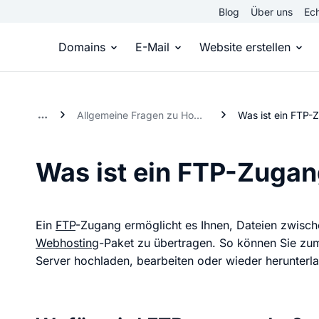
Blog
Über uns
Ech
Domains
E-Mail
Website erstellen
Domain kaufen
Eigene Email Domain
Website er
Allgemeine Fragen zu Homepage, Hosting und FTP
Was ist ein FTP-
Du hast die Idee, wir die passende Domai
Erstelle Deine eigene E-M
Erstelle sel
Was ist ein FTP-Zuga
Top Level Domains
E-Mail-Hosting
Homepage
Über 950 Domain-Endungen aus aller Welt
Zugriff auf E-Mails immer 
Eigene Hom
Ein
FTP
-Zugang ermöglicht es Ihnen, Dateien zwisc
Webhosting
-Paket zu übertragen. So können Sie zum
Domain registrieren
Online-Sho
Server hochladen, bearbeiten oder wieder herunterl
Einfach & schnell beim Domain-Profi
Bringe dein