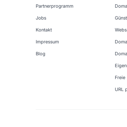
Partnerprogramm
Domai
Jobs
Günst
Kontakt
Websi
Impressum
Doma
Blog
Doma
Eige
Freie
URL p