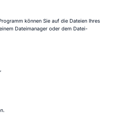
stellen lassen
Social Media Marketing
Sehr beliebt
e-Service erstellt Ihre Website
Mehr Kunden über Instagram & Co
Programm können Sie auf die Dateien Ihres
 einem Dateimanager oder dem Datei-
Online Complete
Dein Unternehmen überall zu find
n
,
n.