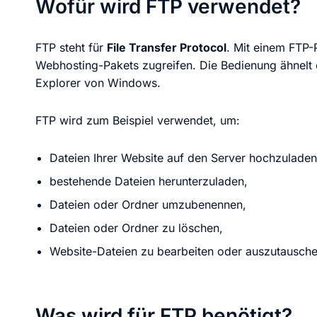
Wofür wird FTP verwendet?
KI Domain Generator
Website er
Erstelle schnell gute Domains
Unser Websit
FTP steht für
File Transfer Protocol
. Mit einem FTP-
Webhosting-Pakets zugreifen. Die Bedienung ähnelt
Explorer von Windows.
.de Domain
.com Domain
FTP wird zum Beispiel verwendet, um:
.at Domain
.mobile Domai
Dateien Ihrer Website auf den Server hochzuladen
bestehende Dateien herunterzuladen,
.net Domain
.org Domain
Dateien oder Ordner umzubenennen,
Dateien oder Ordner zu löschen,
Website-Dateien zu bearbeiten oder auszutausche
Was wird für FTP benötigt?