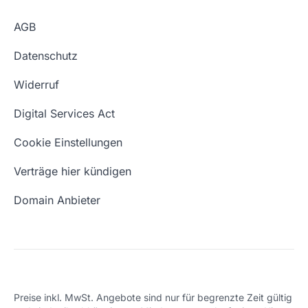
Kontakt
Günstige Domains
Premium Services
AGB
Impressum
Website kaufen
Webhosting-Lexikon
Datenschutz
Blog
Domain Suche
Whois Domain
Widerruf
Domain Namen
Was ist eine Domain?
Digital Services Act
Eigene Domain
Domain Umzug
Cookie Einstellungen
Freie Domains
Wie ist meine IP?
Verträge hier kündigen
URL prüfen
Email Adresse erstellen
Domain Anbieter
Preise inkl. MwSt. Angebote sind nur für begrenzte Zeit gültig