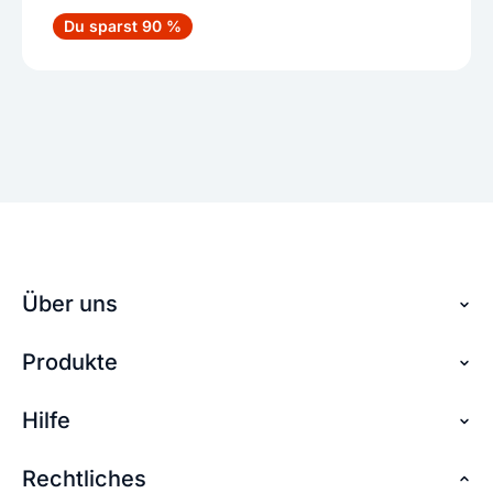
Du sparst 90 %
Über uns
Produkte
Über checkdomain
Partnerprogramm
Hilfe
Domain reservieren
Jobs
Domain sichern
Rechtliches
FAQ + Hilfe