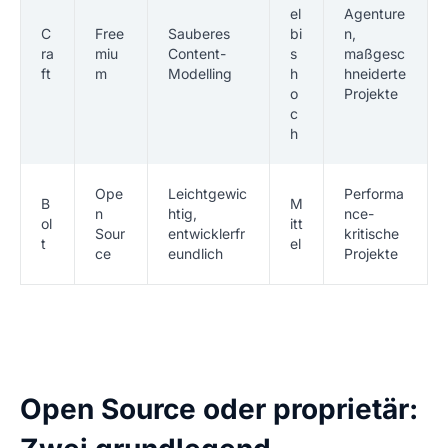
el
Agenture
C
Free
Sauberes
bi
n,
ra
miu
Content-
s
maßgesc
ft
m
Modelling
h
hneiderte
o
Projekte
c
h
Ope
Leichtgewic
Performa
B
M
n
htig,
nce-
ol
itt
Sour
entwicklerfr
kritische
t
el
ce
eundlich
Projekte
Open Source oder proprietär: