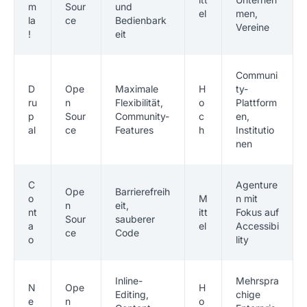
m
Sour
und
el
men,
la
ce
Bedienbark
Vereine
!
eit
Communi
D
Ope
Maximale
H
ty-
ru
n
Flexibilität,
o
Plattform
p
Sour
Community-
c
en,
al
ce
Features
h
Institutio
nen
C
Agenture
Ope
Barrierefreih
o
M
n mit
n
eit,
nt
itt
Fokus auf
Sour
sauberer
a
el
Accessibi
ce
Code
o
lity
Inline-
Mehrspra
N
Ope
H
Editing,
chige
e
n
o