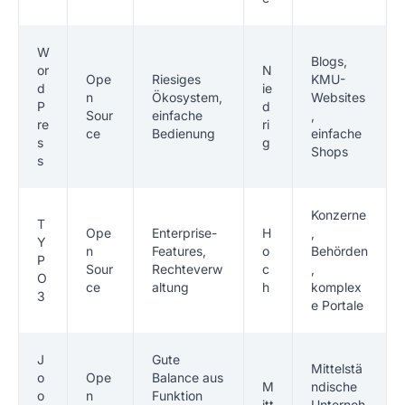
W
Blogs,
or
N
Ope
Riesiges
KMU-
d
ie
n
Ökosystem,
Websites
P
d
Sour
einfache
,
re
ri
ce
Bedienung
einfache
s
g
Shops
s
Konzerne
T
Ope
Enterprise-
H
,
Y
n
Features,
o
Behörden
P
Sour
Rechteverw
c
,
O
ce
altung
h
komplex
3
e Portale
J
Gute
Mittelstä
o
Ope
Balance aus
M
ndische
o
n
Funktion
itt
Unterneh