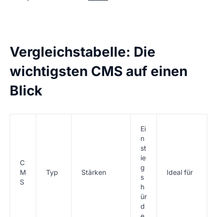
Vergleichstabelle: Die
wichtigsten CMS auf einen
Blick
Ei
n
st
ie
C
g
M
Typ
Stärken
Ideal für
s
S
h
ür
d
e