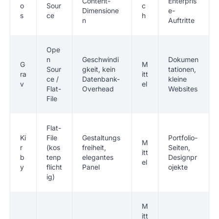
Content-
Enterpris
o
Sour
c
Dimensione
e-
s
ce
h
n
Auftritte
Ope
n
Geschwindi
Dokumen
G
M
Sour
gkeit, kein
tationen,
ra
itt
ce /
Datenbank-
kleine
v
el
Flat-
Overhead
Websites
File
Flat-
Ki
File
Gestaltungs
Portfolio-
M
r
(kos
freiheit,
Seiten,
itt
b
tenp
elegantes
Designpr
el
y
flicht
Panel
ojekte
ig)
M
itt