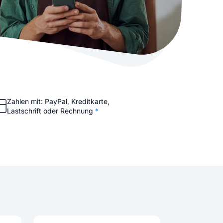
stellen lassen
Social Media Marketing
Sehr beliebt
e-Service erstellt Ihre Website
Mehr Kunden über Instagram & Co
Online Complete
Dein Unternehmen überall zu find
n
Zahlen mit: PayPal, Kreditkarte,
Lastschrift oder Rechnung
*