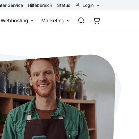
ter Service
Hilfebereich
Status
Login
Kundenbereich
Webhosting
Marketing
Webmail
stellen
Webhosting
Bei Google gefunden werden
n
ail-Adresse
bst eine professionelle Website
Domains, E-Mails und Datenbanken
Bessere Platzierung in Suchmasch
 Baukasten
Rankingcoach
Google Anzeigen
und überall
epage ohne Programmierkenntnisse
Schnell und einfach an die Spitze bei Google
Sofort sichtbar bei Google
p erstellen
Premium Services
Banner-Werbung
 Unternehmen noch heute online
Individuelle technische Unterstützung
Deine Anzeigen auf anderen Webs