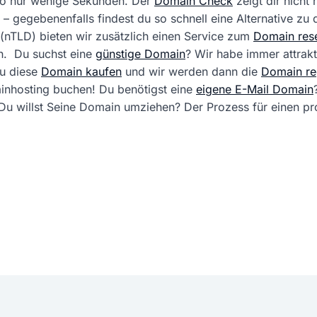
 so nur wenige Sekunden. Der
Domain Check
zeigt dir nicht
 – gegebenenfalls findest du so schnell eine Alternative zu
(nTLD) bieten wir zusätzlich einen Service zum
Domain rese
. Du suchst eine
günstige Domain
? Wir habe immer attrak
du diese
Domain kaufen
und wir werden dann die
Domain reg
ainhosting buchen! Du benötigst eine
eigene E-Mail Domain
ft. Du willst Seine Domain umziehen? Der Prozess für einen 