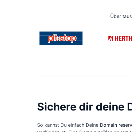
Über taus
Sichere dir deine
So kannst Du einfach Deine
Domain reserv