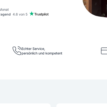
KI Domain Generator
Website er
Erstelle schnell gute Domains
Unser Websit
 Monat
ragend
4.6 von 5
.de Domain
.com Domain
.at Domain
.mobile Domai
Echter Service,
persönlich und kompetent
.net Domain
.org Domain