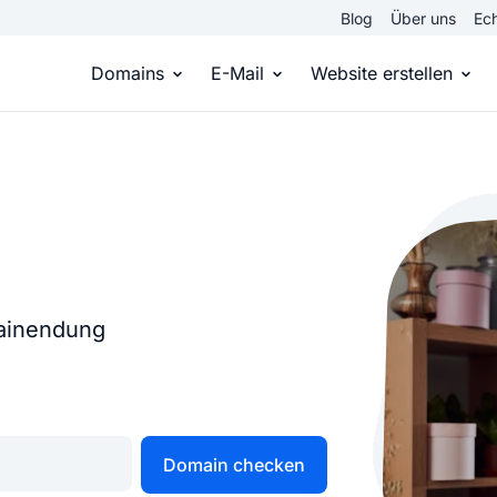
Blog
Über uns
Ech
Domains
E-Mail
Website erstellen
Domain kaufen
Eigene Email Domain
Website er
Du hast die Idee, wir die passende Domai
Erstelle Deine eigene E-M
Erstelle sel
Top Level Domains
E-Mail-Hosting
Homepage
Über 950 Domain-Endungen aus aller Welt
Zugriff auf E-Mails immer 
Eigene Hom
mainendung
Domain registrieren
Online-Sho
Einfach & schnell beim Domain-Profi
Bringe dein
Domain checken