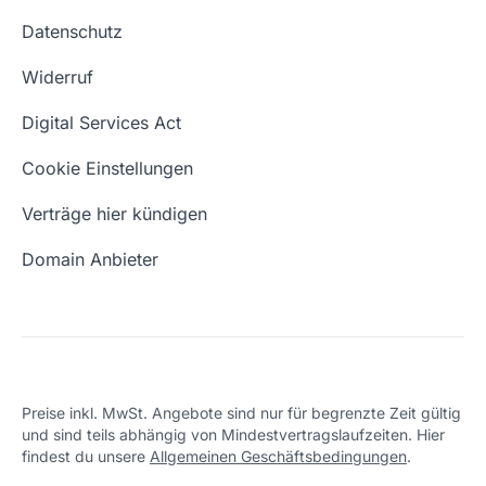
Website kaufen
Webhosting-Lexikon
Datenschutz
Blog
Domain Suche
Whois Domain
Widerruf
Domain Namen
Was ist eine Domain?
Digital Services Act
Eigene Domain
Domain Umzug
Cookie Einstellungen
Freie Domains
Wie ist meine IP?
Verträge hier kündigen
URL prüfen
Email Adresse erstellen
Domain Anbieter
Preise inkl. MwSt. Angebote sind nur für begrenzte Zeit gültig
und sind teils abhängig von Mindestvertragslaufzeiten. Hier
findest du unsere
Allgemeinen Geschäftsbedingungen
.