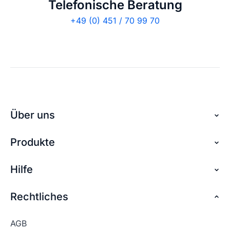
Telefonische Beratung
+49 (0) 451 / 70 99 70
Über uns
Produkte
Über checkdomain
Partnerprogramm
Hilfe
Domain reservieren
Jobs
Domain sichern
Rechtliches
FAQ + Hilfe
Kontakt
Günstige Domains
Premium Services
AGB
Impressum