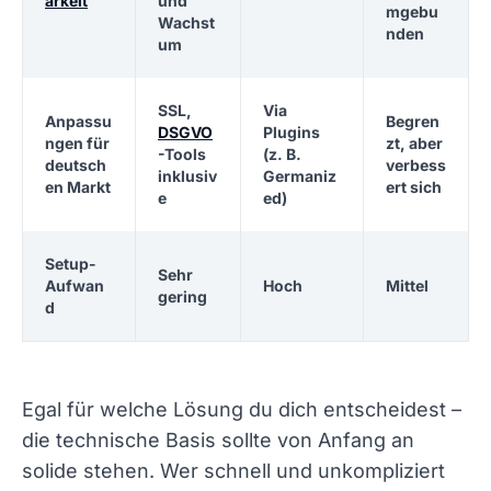
arkeit
und
mgebu
Wachst
nden
um
SSL,
Via
Anpassu
Begren
DSGVO
Plugins
ngen für
zt, aber
-Tools
(z. B.
deutsch
verbess
inklusiv
Germaniz
en Markt
ert sich
e
ed)
Setup-
Sehr
Aufwan
Hoch
Mittel
gering
d
Egal für welche Lösung du dich entscheidest –
die technische Basis sollte von Anfang an
solide stehen. Wer schnell und unkompliziert