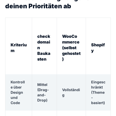
deinen Prioritäten ab
check
WooCo
domai
mmerce
Kriteriu
Shopif
n
(selbst
m
y
Bauka
gehostet
sten
)
Kontroll
Eingesc
Mittel
e über
hränkt
(Drag-
Vollständi
Design
(Theme
and-
g
und
-
Drop)
Code
basiert)