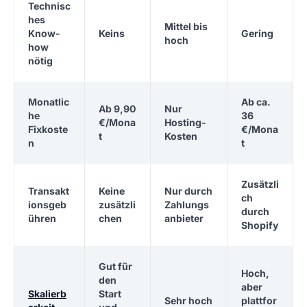
Technisc
hes
Mittel bis
Know-
Keins
Gering
hoch
how
nötig
Monatlic
Ab ca.
Ab 9,90
Nur
he
36
€/Mona
Hosting-
Fixkoste
€/Mona
t
Kosten
n
t
Zusätzli
Transakt
Keine
Nur durch
ch
ionsgeb
zusätzli
Zahlungs
durch
ühren
chen
anbieter
Shopify
Gut für
Hoch,
den
aber
Skalierb
Start
Sehr hoch
plattfor