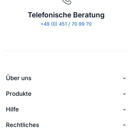
Telefonische Beratung
+49 (0) 451 / 70 99 70
Über uns
Produkte
Über checkdomain
Partnerprogramm
Hilfe
Domain reservieren
Jobs
Domain sichern
Rechtliches
FAQ + Hilfe
Kontakt