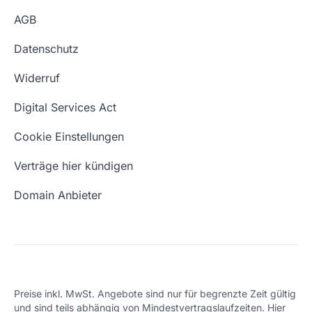
Günstige Domains
Premium Services
AGB
Impressum
Website kaufen
Webhosting-Lexikon
Datenschutz
Blog
Domain Suche
Whois Domain
Widerruf
Domain Namen
Was ist eine Domain?
Digital Services Act
Eigene Domain
Domain Umzug
Cookie Einstellungen
Freie Domains
Wie ist meine IP?
Verträge hier kündigen
URL prüfen
Email Adresse erstellen
Domain Anbieter
Preise inkl. MwSt. Angebote sind nur für begrenzte Zeit gültig
und sind teils abhängig von Mindestvertragslaufzeiten. Hier