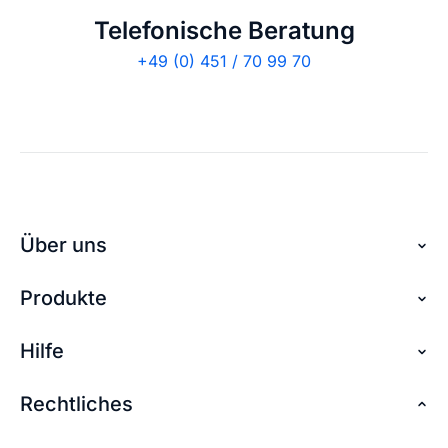
Telefonische Beratung
+49 (0) 451 / 70 99 70
Über uns
Produkte
Über checkdomain
Partnerprogramm
Hilfe
Domain reservieren
Jobs
Domain sichern
Rechtliches
FAQ + Hilfe
Kontakt
Günstige Domains
Premium Services