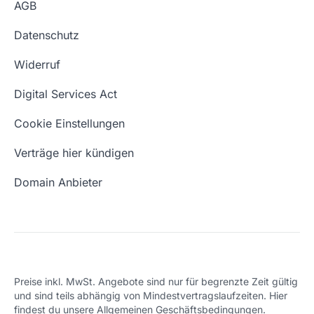
AGB
Impressum
Website kaufen
Webhosting-Lexikon
Datenschutz
Blog
Domain Suche
Whois Domain
Widerruf
Domain Namen
Was ist eine Domain?
Digital Services Act
Eigene Domain
Domain Umzug
Cookie Einstellungen
Freie Domains
Wie ist meine IP?
Verträge hier kündigen
URL prüfen
Email Adresse erstellen
Domain Anbieter
Preise inkl. MwSt. Angebote sind nur für begrenzte Zeit gültig
und sind teils abhängig von Mindestvertragslaufzeiten. Hier
findest du unsere
Allgemeinen Geschäftsbedingungen
.