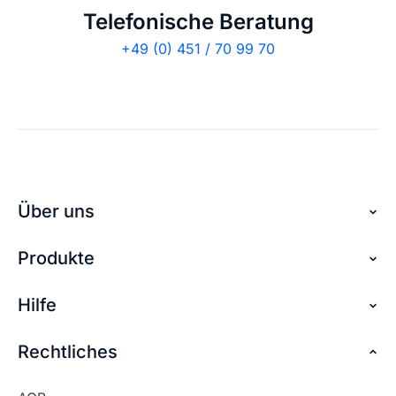
Telefonische Beratung
+49 (0) 451 / 70 99 70
Über uns
Produkte
Über checkdomain
Partnerprogramm
Hilfe
Domain reservieren
Jobs
Domain sichern
Rechtliches
FAQ + Hilfe
Kontakt
Günstige Domains
Premium Services