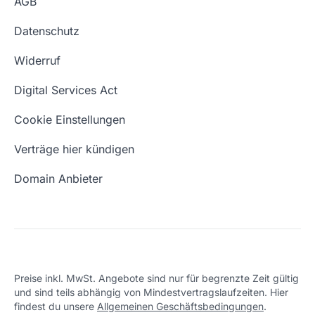
AGB
Impressum
Website kaufen
Webhosting-Lexikon
Datenschutz
Blog
Domain Suche
Whois Domain
Widerruf
Domain Namen
Was ist eine Domain?
Digital Services Act
Eigene Domain
Domain Umzug
Cookie Einstellungen
Freie Domains
Wie ist meine IP?
Verträge hier kündigen
URL prüfen
Email Adresse erstellen
Domain Anbieter
Preise inkl. MwSt. Angebote sind nur für begrenzte Zeit gültig
und sind teils abhängig von Mindestvertragslaufzeiten. Hier
findest du unsere
Allgemeinen Geschäftsbedingungen
.