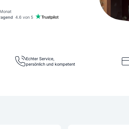
KI Domain Generator
Website er
Erstelle schnell gute Domains
Unser Websit
 Monat
ragend
4.6 von 5
.de Domain
.com Domain
.at Domain
.mobile Domai
Echter Service,
persönlich und kompetent
.net Domain
.org Domain