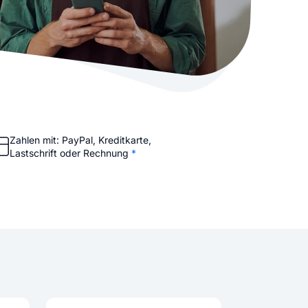
stellen lassen
Social Media Marketing
Sehr beliebt
e-Service erstellt Ihre Website
Mehr Kunden über Instagram & Co
Online Complete
Dein Unternehmen überall zu find
n
Zahlen mit: PayPal, Kreditkarte,
Lastschrift oder Rechnung
*