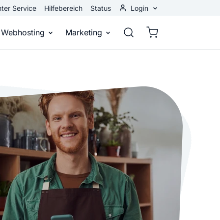
ter Service
Hilfebereich
Status
Login
Kundenbereich
Webhosting
Marketing
Webmail
stellen
Webhosting
Bei Google gefunden werden
n
ail-Adresse
bst eine professionelle Website
Domains, E-Mails und Datenbanken
Bessere Platzierung in Suchmasch
 Baukasten
Rankingcoach
Google Anzeigen
und überall
epage ohne Programmierkenntnisse
Schnell und einfach an die Spitze bei Google
Sofort sichtbar bei Google
p erstellen
Premium Services
Banner-Werbung
 Unternehmen noch heute online
Individuelle technische Unterstützung
Deine Anzeigen auf anderen Webs