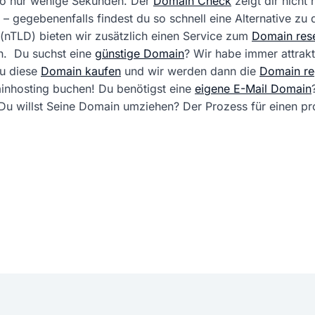
 so nur wenige Sekunden. Der
Domain Check
zeigt dir nicht
 – gegebenenfalls findest du so schnell eine Alternative zu
(nTLD) bieten wir zusätzlich einen Service zum
Domain rese
. Du suchst eine
günstige Domain
? Wir habe immer attrak
du diese
Domain kaufen
und wir werden dann die
Domain reg
ainhosting buchen! Du benötigst eine
eigene E-Mail Domain
ft. Du willst Seine Domain umziehen? Der Prozess für einen 