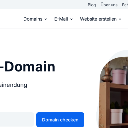
Blog
Über uns
Ech
Domains
E-Mail
Website erstellen
Domain kaufen
Eigene Email Domain
Website er
Du hast die Idee, wir die passende Domai
Erstelle Deine eigene E-M
Erstelle sel
l-Domain
Top Level Domains
E-Mail-Hosting
Homepage
Über 950 Domain-Endungen aus aller Welt
Zugriff auf E-Mails immer 
Eigene Hom
mainendung
Domain registrieren
Online-Sho
Einfach & schnell beim Domain-Profi
Bringe dein
Domain checken