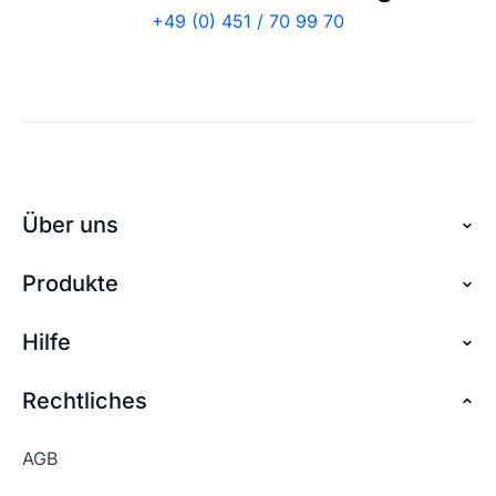
+49 (0) 451 / 70 99 70
Über uns
Produkte
Über checkdomain
Partnerprogramm
Hilfe
Domain reservieren
Jobs
Domain sichern
Rechtliches
FAQ + Hilfe
Kontakt
Günstige Domains
Premium Services
AGB
Impressum
Website kaufen
Webhosting-Lexikon