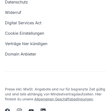
Datenschutz
Blog
Domain Suche
Whois Domain
Widerruf
Domain Namen
Was ist eine Domain?
Digital Services Act
Eigene Domain
Domain Umzug
Cookie Einstellungen
Freie Domains
Wie ist meine IP?
Verträge hier kündigen
URL prüfen
Email Adresse erstellen
Domain Anbieter
Preise inkl. MwSt. Angebote sind nur für begrenzte Zeit gültig
und sind teils abhängig von Mindestvertragslaufzeiten. Hier
findest du unsere
Allgemeinen Geschäftsbedingungen
.