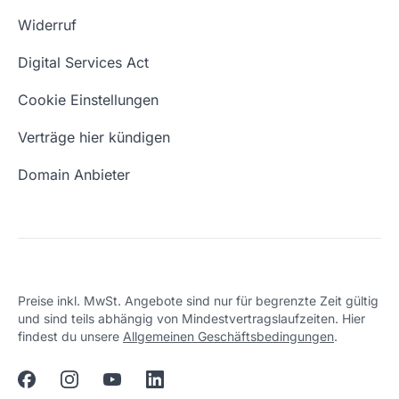
Domain Suche
Whois Domain
Widerruf
Domain Namen
Was ist eine Domain?
Digital Services Act
Eigene Domain
Domain Umzug
Cookie Einstellungen
Freie Domains
Wie ist meine IP?
Verträge hier kündigen
URL prüfen
Email Adresse erstellen
Domain Anbieter
Preise inkl. MwSt. Angebote sind nur für begrenzte Zeit gültig
und sind teils abhängig von Mindestvertragslaufzeiten. Hier
findest du unsere
Allgemeinen Geschäftsbedingungen
.