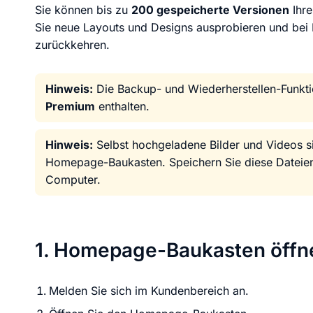
KI Domain Generator
Website er
Sie können bis zu
200 gespeicherte Versionen
Ihre
Erstelle schnell gute Domains
Unser Websit
Sie neue Layouts und Designs ausprobieren und bei 
zurückkehren.
.de Domain
.com Domain
Hinweis:
Die Backup- und Wiederherstellen-Funkti
Premium
enthalten.
.at Domain
.mobile Domai
Hinweis:
Selbst hochgeladene Bilder und Videos si
Homepage-Baukasten. Speichern Sie diese Dateien
Computer.
.net Domain
.org Domain
1. Homepage-Baukasten öffn
Melden Sie sich im Kundenbereich an.