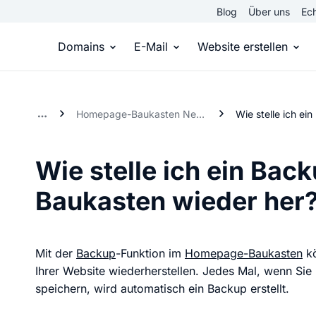
Blog
Über uns
Ech
Domains
E-Mail
Website erstellen
Domain kaufen
Eigene Email Domain
Website er
Homepage-Baukasten Neue Generation
Du hast die Idee, wir die passende Domai
Erstelle Deine eigene E-M
Erstelle sel
Wie stelle ich ein Ba
Top Level Domains
E-Mail-Hosting
Homepage
Baukasten wieder her
Über 950 Domain-Endungen aus aller Welt
Zugriff auf E-Mails immer 
Eigene Hom
Domain registrieren
Online-Sho
Mit der
Backup
-Funktion im
Homepage-Baukasten
kö
Einfach & schnell beim Domain-Profi
Bringe dein
Ihrer Website wiederherstellen. Jedes Mal, wenn S
speichern, wird automatisch ein Backup erstellt.