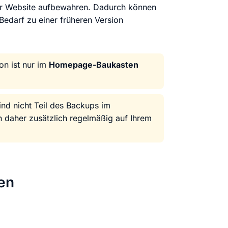
stellen lassen
Social Media Marketing
Sehr beliebt
r Website aufbewahren. Dadurch können
e-Service erstellt Ihre Website
Mehr Kunden über Instagram & Co
Bedarf zu einer früheren Version
Online Complete
on ist nur im
Homepage-Baukasten
Dein Unternehmen überall zu find
n
nd nicht Teil des Backups im
 daher zusätzlich regelmäßig auf Ihrem
en