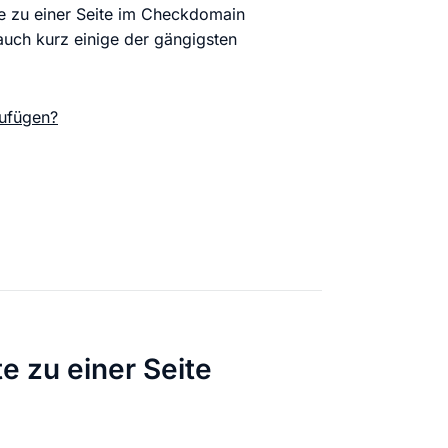
stellen lassen
Social Media Marketing
Sehr beliebt
te zu einer Seite im Checkdomain
e-Service erstellt Ihre Website
Mehr Kunden über Instagram & Co
uch kurz einige der gängigsten
Online Complete
zufügen?
Dein Unternehmen überall zu find
n
 zu einer Seite