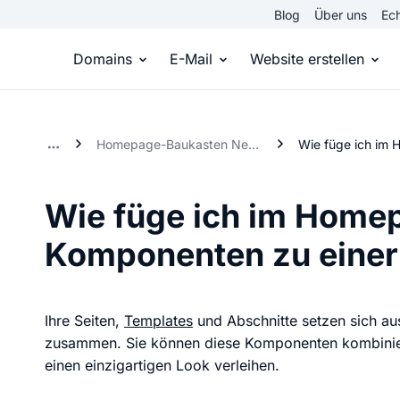
Blog
Über uns
Ech
Domains
E-Mail
Website erstellen
Domain kaufen
Eigene Email Domain
Website er
Homepage-Baukasten Neue Generation
Du hast die Idee, wir die passende Domai
Erstelle Deine eigene E-M
Erstelle sel
Wie füge ich im Home
Top Level Domains
E-Mail-Hosting
Homepage
Komponenten zu einer 
Über 950 Domain-Endungen aus aller Welt
Zugriff auf E-Mails immer 
Eigene Hom
Domain registrieren
Online-Sho
Ihre Seiten,
Templates
und Abschnitte setzen sich au
Einfach & schnell beim Domain-Profi
Bringe dein
zusammen. Sie können diese Komponenten kombinier
einen einzigartigen Look verleihen.