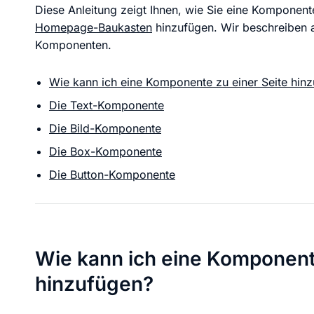
KI Domain Generator
Website er
Diese Anleitung zeigt Ihnen, wie Sie eine Komponen
Erstelle schnell gute Domains
Unser Websit
Homepage-Baukasten
hinzufügen. Wir beschreiben a
Komponenten.
Wie kann ich eine Komponente zu einer Seite hin
.de Domain
.com Domain
Die Text-Komponente
Die Bild-Komponente
.at Domain
.mobile Domai
Die Box-Komponente
Die Button-Komponente
.net Domain
.org Domain
Wie kann ich eine Komponente
hinzufügen?