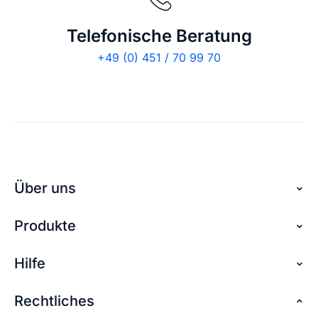
Telefonische Beratung
+49 (0) 451 / 70 99 70
Über uns
Produkte
Über checkdomain
Partnerprogramm
Hilfe
Domain reservieren
Jobs
Domain sichern
Rechtliches
FAQ + Hilfe
Kontakt