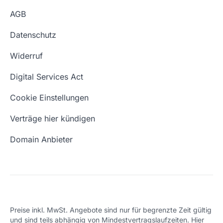
Günstige Domains
Premium Services
AGB
Impressum
Website kaufen
Webhosting-Lexikon
Datenschutz
Blog
Domain Suche
Whois Domain
Widerruf
Domain Namen
Was ist eine Domain?
Digital Services Act
Eigene Domain
Domain Umzug
Cookie Einstellungen
Freie Domains
Wie ist meine IP?
Verträge hier kündigen
URL prüfen
Email Adresse erstellen
Domain Anbieter
Preise inkl. MwSt. Angebote sind nur für begrenzte Zeit gültig
und sind teils abhängig von Mindestvertragslaufzeiten. Hier