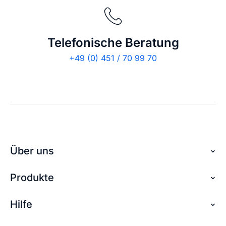
Telefonische Beratung
+49 (0) 451 / 70 99 70
Über uns
Produkte
Über checkdomain
Partnerprogramm
Hilfe
Domain reservieren
Jobs
Domain sichern